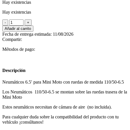
Hay existencias
Hay existencias
Neumático
Mini
Añadir al carrito
Moto
Fecha de entrega estimada: 11/08/2026
110/50-
Compartir:
6.5
cantidad
Métodos de pago:
Descripción
Neumáticos 6.5′ para Mini Moto con ruedas de medida 110/50-6.5
Los Neumáticos 110/50-6.5 se montan sobre las ruedas trasera de la
Mini Moto
Estos neumáticos necesitan de cámara de aire (no incluida).
Para cualquier duda sobre la compatibilidad del producto con tu
vehículo ¡consúltanos!