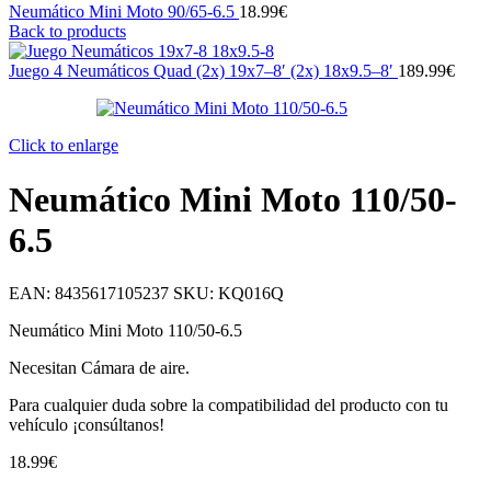
Neumático Mini Moto 90/65-6.5
18.99
€
Back to products
Juego 4 Neumáticos Quad (2x) 19x7–8′ (2x) 18x9.5–8′
189.99
€
Click to enlarge
Neumático Mini Moto 110/50-
6.5
EAN:
8435617105237
SKU:
KQ016Q
Neumático Mini Moto 110/50-6.5
Necesitan Cámara de aire.
Para cualquier duda sobre la compatibilidad del producto con tu
vehículo ¡consúltanos!
18.99
€