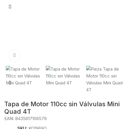
Click to enlarge
Tapa de Motor 110cc sin Válvulas Mini
Quad 4T
EAN:
8435617106579
SKU:
KQ1969Q